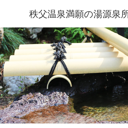
秩父温泉満願の湯源泉